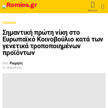
L
Μενού
ΕΠΊΚΑΙΡΑ
Σημαντική πρώτη νίκη στο
Ευρωπαϊκό Κοινοβούλιο κατά των
γενετικά τροποποιημένων
προϊόντων
από
Ρωμηός
10 Απριλίου