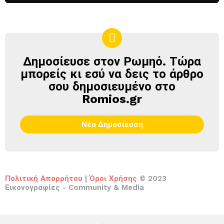
Δημοσίευσε στον Ρωμηό. Τώρα
ΔΗΜΟΣΊΕΥΣΕ
ΣΤΟΝ
μπορείς κι εσύ να δεις το άρθρο
ΡΩΜΗΌ
σου δημοσιευμένο στο
Romios.gr
Νέα Δημοσίευση
Πολιτική Απορρήτου
|
Όροι Χρήσης
© 2023
Εικονογραφίες - Community & Media