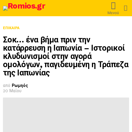
L
Μενού
ΕΠΊΚΑΙΡΑ
Σοκ… ένα βήμα πριν την
κατάρρευση η Ιαπωνία – Ιστορικοί
κλυδωνισμοί στην αγορά
ομολόγων, παγιδευμένη η Τράπεζα
της Ιαπωνίας
από
Ρωμηός
20 Μαΐου