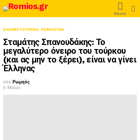
L
Μενού
ΕΛΛΗΝΟΤΟΥΡΚΙΚΆ
ΡΩΜΙΟΣΎΝΗ
Σταμάτης Σπανουδάκης: Το
μεγαλύτερο όνειρο του τούρκου
(και ας μην το ξέρει), είναι να γίνει
Έλληνας
από
Ρωμηός
6 Μαΐου