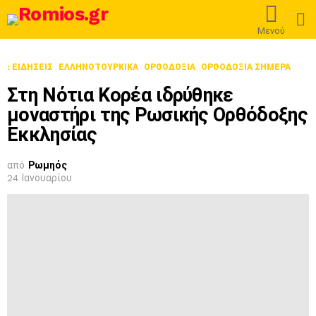
L
Μενού
: ΕΙΔΉΣΕΙΣ
ΕΛΛΗΝΟΤΟΥΡΚΙΚΆ
ΟΡΘΟΔΟΞΊΑ
ΟΡΘΟΔΟΞΊΑ ΣΉΜΕΡΑ
Στη Νότια Κορέα ιδρύθηκε
μοναστήρι της Ρωσικής Ορθόδοξης
Εκκλησίας
από
Ρωμηός
24 Ιανουαρίου