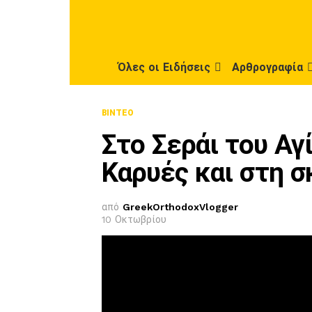
Όλες οι Ειδήσεις
Αρθρογραφία
ΒΊΝΤΕΟ
Στο Σεράι του Αγ
Καρυές και στη σ
από
GreekOrthodoxVlogger
10 Οκτωβρίου