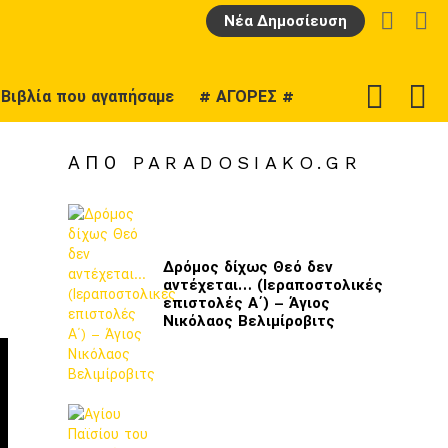
LOGIN
Α
Νέα Δημοσίευση
F
SWITCH
Βιβλία που αγαπήσαμε
# ΑΓΟΡΕΣ #
U
SKIN
ΑΠΌ PARADOSIAKO.GR
Δρόμος δίχως Θεό δεν
αντέχεται… (Ιεραποστολικές
επιστολές Α΄) – Άγιος
Νικόλαος Βελιμίροβιτς