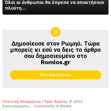
Όλοι οι άνθρωποι θα έπρεπε να αποκτήσουν
πλούτη…
Δημοσίευσε στον Ρωμηό. Τώρα
ΔΗΜΟΣΊΕΥΣΕ
ΣΤΟΝ
μπορείς κι εσύ να δεις το άρθρο
ΡΩΜΗΌ
σου δημοσιευμένο στο
Romios.gr
Νέα Δημοσίευση
Πολιτική Απορρήτου
|
Όροι Χρήσης
© 2023
Εικονογραφίες - Community & Media