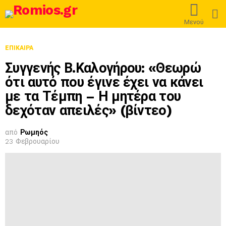
L
Μενού
ΕΠΊΚΑΙΡΑ
Συγγενής Β.Καλογήρου: «Θεωρώ
ότι αυτό που έγινε έχει να κάνει
με τα Τέμπη – Η μητέρα του
δεχόταν απειλές» (βίντεο)
από
Ρωμηός
23 Φεβρουαρίου