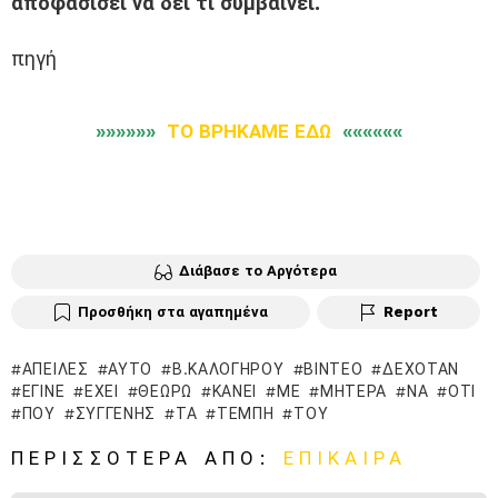
αποφασίσει να δει τι συμβαίνει.
πηγή
»»»»»»
ΤΟ ΒΡΗΚΑΜΕ ΕΔΩ
««««««
Διάβασε το Αργότερα
Προσθήκη στα αγαπημένα
Report
ΑΠΕΙΛΈΣ
ΑΥΤΌ
Β.ΚΑΛΟΓΉΡΟΥ
ΒΊΝΤΕΟ
ΔΕΧΌΤΑΝ
ΈΓΙΝΕ
ΈΧΕΙ
ΘΕΩΡΏ
ΚΆΝΕΙ
ΜΕ
ΜΗΤΈΡΑ
ΝΑ
ΌΤΙ
ΠΟΥ
ΣΥΓΓΕΝΉΣ
ΤΑ
ΤΈΜΠΗ
ΤΟΥ
ΠΕΡΙΣΣΌΤΕΡΑ ΑΠΌ:
ΕΠΊΚΑΙΡΑ