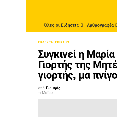
Όλες οι Ειδήσεις
Αρθρογραφία
ΕΚΛΕΚΤΆ
ΕΠΊΚΑΙΡΑ
Συγκινεί η Μαρία
Γιορτής της Μητ
γιορτής, μα πνί
από
Ρωμηός
11 Μαΐου