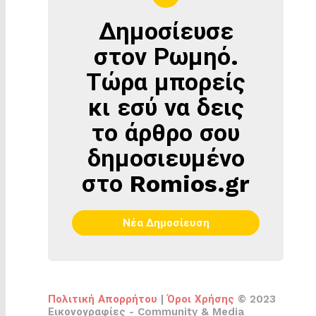
Δημοσίευσε
ΔΗΜΟΣΊΕΥΣΕ
ΣΤΟΝ
στον Ρωμηό.
ΡΩΜΗΌ
Τώρα μπορείς
κι εσύ να δεις
το άρθρο σου
δημοσιευμένο
στο Romios.gr
Νέα Δημοσίευση
Πολιτική Απορρήτου
|
Όροι Χρήσης
© 2023
Εικονογραφίες - Community & Media