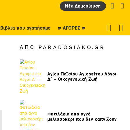
LOGIN
Α
Νέα Δημοσίευση
F
SWITCH
Βιβλία που αγαπήσαμε
# ΑΓΟΡΕΣ #
U
SKIN
ΑΠΌ PARADOSIAKO.GR
Αγίου Παϊσίου Αγιορείτου Λόγοι
Δ΄ – Οικογενειακή Ζωή
Φυτιλάκια από αγνό
μελισσοκέρι που δεν καπνίζουν