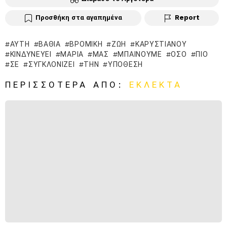
Προσθήκη στα αγαπημένα
Report
ΑΥΤΉ
ΒΑΘΙΆ
ΒΡΌΜΙΚΗ
ΖΩΉ
ΚΑΡΥΣΤΙΑΝΟΎ
ΚΙΝΔΥΝΕΎΕΙ
ΜΑΡΊΑ
ΜΑΣ
ΜΠΑΊΝΟΥΜΕ
ΌΣΟ
ΠΙΟ
ΣΕ
ΣΥΓΚΛΟΝΊΖΕΙ
ΤΗΝ
ΥΠΌΘΕΣΗ
ΠΕΡΙΣΣΌΤΕΡΑ ΑΠΌ:
ΕΚΛΕΚΤΆ