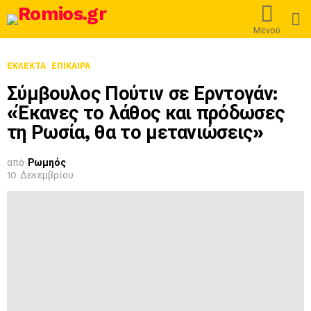
L
Μενού
ΕΚΛΕΚΤΆ
ΕΠΊΚΑΙΡΑ
Σύμβουλος Πούτιν σε Ερντογάν:
«Έκανες το λάθος και πρόδωσες
τη Ρωσία, θα το μετανιώσεις»
από
Ρωμηός
10 Δεκεμβρίου