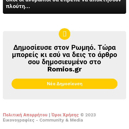
πλούτη…
Δημοσίευσε στον Ρωμηό. Τώρα
ΔΗΜΟΣΊΕΥΣΕ
ΣΤΟΝ
μπορείς κι εσύ να δεις το άρθρο
ΡΩΜΗΌ
σου δημοσιευμένο στο
Romios.gr
Νέα Δημοσίευση
Πολιτική Απορρήτου
|
Όροι Χρήσης
© 2023
Εικονογραφίες - Community & Media