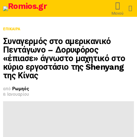
L
Μενού
ΕΠΊΚΑΙΡΑ
Συναγερμός στο αμερικανικό
Πεντάγωνο – Δορυφόρος
«έπιασε» άγνωστο μαχητικό στο
κύριο εργοστάσιο της Shenyang
της Κίνας
από
Ρωμηός
8 Ιανουαρίου