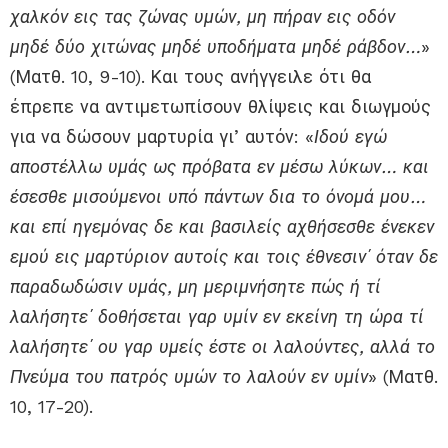
χαλκόν εις τας ζώνας υμών, μη πήραν εις οδόν
μηδέ δύο χιτώνας μηδέ υποδήματα μηδέ ράβδον…
»
(Ματθ. 10, 9-10). Και τους ανήγγειλε ότι θα
έπρεπε να αντιμετωπίσουν θλίψεις και διωγμούς
για να δώσουν μαρτυρία γι’ αυτόν: «
Ιδού εγώ
αποστέλλω υμάς ως πρόβατα εν μέσω λύκων… και
έσεσθε μισούμενοι υπό πάντων δια το όνομά μου…
και επί ηγεμόνας δε και βασιλείς αχθήσεσθε ένεκεν
εμού εις μαρτύριον αυτοίς και τοις έθνεσιν΄ όταν δε
παραδωδώσιν υμάς, μη μεριμνήσητε πώς ή τί
λαλήσητε΄ δοθήσεται γαρ υμίν εν εκείνη τη ώρα τί
λαλήσητε΄ ου γαρ υμείς έστε οι λαλούντες, αλλά το
Πνεύμα του πατρός υμών το λαλούν εν υμίν
» (Ματθ.
10, 17-20).