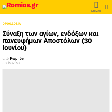
L
Μενού
ΟΡΘΟΔΟΞΊΑ
Σύναξη των αγίων, ενδόξων και
πανευφήμων Αποστόλων (30
Ιουνίου)
από
Ρωμηός
30 Ιουνίου