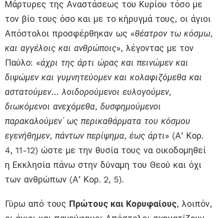
Μάρτυρες της Αναστάσεως του Κυρίου τόσο με
τον βίο τους όσο και με το κήρυγμά τους, οι άγιοι
Απόστολοι προσφέρθηκαν ως «
θέατρον τω κόσμω,
και αγγέλοις και ανθρώποις
», λέγοντας με τον
Παύλο: «
άχρι της άρτι ώρας και πεινώμεν και
διψώμεν και γυμνητεύομεν και κολαφιζόμεθα και
αστατούμεν… λοιδορούμενοι ευλογούμεν,
διωκόμενοι ανεχόμεθα, δυσφημούμενοι
παρακαλούμεν΄ ως περικαθάρματα του κόσμου
εγενήθημεν, πάντων περίψημα, έως άρτι
» (Α’ Κορ.
4, 11-12) ώστε με την θυσία τους να οικοδομηθεί
η Εκκλησία πάνω στην δύναμη του Θεού και όχι
των ανθρώπων (Α’ Κορ. 2, 5).
Γύρω από τους
Πρώτους και Κορυφαίους
, λοιπόν,