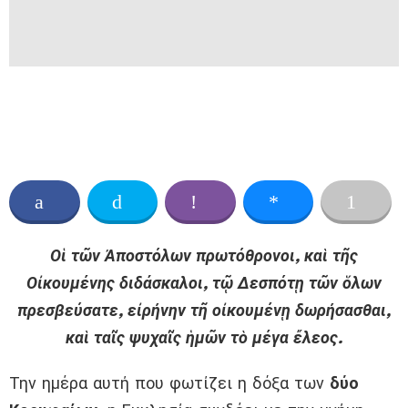
Οἱ τῶν
Ἀποστόλων
πρωτόθρονοι, καὶ τῆς
Οἰκουμένης διδάσκαλοι, τῷ Δεσπότῃ τῶν ὅλων
πρεσβεύσατε, εἰρήνην τῆ οἰκουμένῃ δωρήσασθαι,
καὶ ταῖς ψυχαῖς ἡμῶν τὸ μέγα ἔλεος.
Την ημέρα αυτή που φωτίζει η δόξα των
δύο