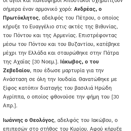
οι άγιοι και πανεύφημοι Απόστολοι σχηματίζουν
σήμερα έναν αρμονικό χορό:
Ανδρέας, ο
Πρωτόκλητος
, αδελφός του Πέτρου, ο οποίος
κήρυξε το Ευαγγέλιο στις ακτές της Βιθυνίας,
του Πόντου και της Αρμενίας. Επιστρέφοντας
μέσω του Πόντου και του Βυζαντίου, κατέβηκε
μέχρι την Ελλάδα και σταυρώθηκε στην Πάτρα
της Αχαΐας [30 Νοεμ.].
Ιάκωβος, ο του
Ζεβεδαίου
, που έδωσε μαρτυρία για την
Ανάσταση σε όλη την Ιουδαία. Θανατώθηκε με
ξίφος κατόπιν διαταγής του βασιλιά Ηρώδη
Αγρίππα, ο οποίος φθονούσε την φήμη του [30
Απρ.].
Ιωάννης ο Θεολόγος
, αδελφός του Ιακώβου, ο
επιπεσών στο στήθος του Κυρίου. Αφού κήρυξε