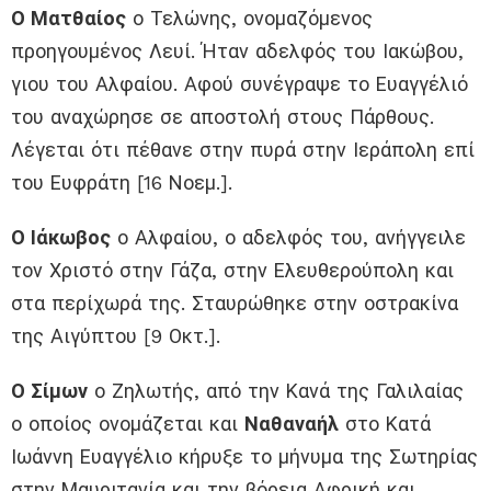
Ο Ματθαίος
ο Τελώνης, ονομαζόμενος
προηγουμένος Λευί. Ήταν αδελφός του Ιακώβου,
γιου του Αλφαίου. Αφού συνέγραψε το Ευαγγέλιό
του αναχώρησε σε αποστολή στους Πάρθους.
Λέγεται ότι πέθανε στην πυρά στην Ιεράπολη επί
του Ευφράτη [16 Νοεμ.].
Ο Ιάκωβος
ο Αλφαίου, ο αδελφός του, ανήγγειλε
τον Χριστό στην Γάζα, στην Ελευθερούπολη και
στα περίχωρά της. Σταυρώθηκε στην οστρακίνα
της Αιγύπτου [9 Οκτ.].
Ο Σίμων
ο Ζηλωτής, από την Κανά της Γαλιλαίας
ο οποίος ονομάζεται και
Ναθαναήλ
στο Κατά
Ιωάννη Ευαγγέλιο κήρυξε το μήνυμα της Σωτηρίας
στην Μαυριτανία και την βόρεια Αφρική και