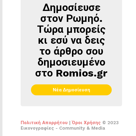
Δημοσίευσε
ΔΗΜΟΣΊΕΥΣΕ
ΣΤΟΝ
στον Ρωμηό.
ΡΩΜΗΌ
Τώρα μπορείς
κι εσύ να δεις
το άρθρο σου
δημοσιευμένο
στο Romios.gr
Νέα Δημοσίευση
Πολιτική Απορρήτου
|
Όροι Χρήσης
© 2023
Εικονογραφίες - Community & Media