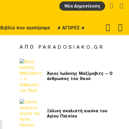
LOGIN
Α
Νέα Δημοσίευση
F
SWITCH
Βιβλία που αγαπήσαμε
# ΑΓΟΡΕΣ #
U
SKIN
ΑΠΌ PARADOSIAKO.GR
Άγιος Ιωάννης Μαξίμοβιτς – Ο
άνθρωπος του Θεού
Ξύλινη σκαλιστή εικόνα του
Αγίου Παϊσίου