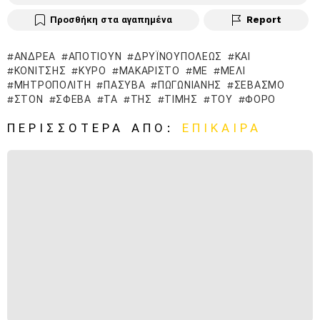
Προσθήκη στα αγαπημένα
Report
ΑΝΔΡΈΑ
ΑΠΟΤΊΟΥΝ
ΔΡΥΪΝΟΥΠΌΛΕΩΣ
ΚΑΙ
ΚΟΝΊΤΣΗΣ
ΚΥΡΌ
ΜΑΚΑΡΙΣΤΌ
ΜΕ
ΜΈΛΙ
ΜΗΤΡΟΠΟΛΊΤΗ
ΠΑΣΥΒΑ
ΠΩΓΩΝΙΑΝΉΣ
ΣΕΒΑΣΜΌ
ΣΤΟΝ
ΣΦΕΒΑ
ΤΑ
ΤΗΣ
ΤΙΜΉΣ
ΤΟΥ
ΦΌΡΟ
ΠΕΡΙΣΣΌΤΕΡΑ ΑΠΌ:
ΕΠΊΚΑΙΡΑ