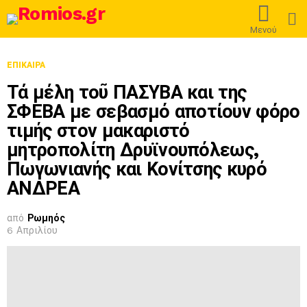
L
Μενού
ΕΠΊΚΑΙΡΑ
Τά μέλη τοῦ ΠΑΣΥΒΑ και της
ΣΦΕΒΑ με σεβασμό αποτίουν φόρο
τιμής στον μακαριστό
μητροπολίτη Δρυϊνουπόλεως,
Πωγωνιανής και Κονίτσης κυρό
ΑΝΔΡΕΑ
από
Ρωμηός
6 Απριλίου