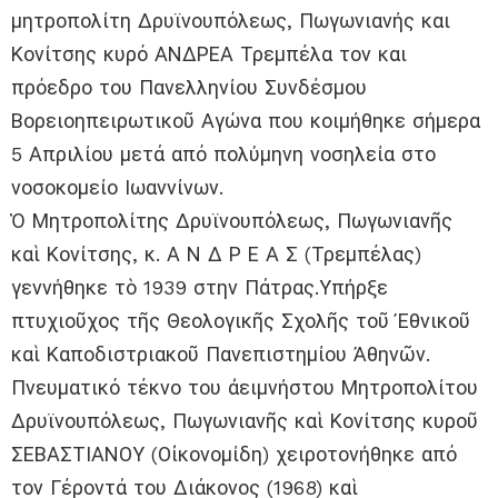
μητροπολίτη Δρυϊνουπόλεως, Πωγωνιανής και
Κονίτσης κυρό ΑΝΔΡΕΑ Τρεμπέλα τον και
πρόεδρο του Πανελληνίου Συνδέσμου
Βορειοηπειρωτικοῦ Αγώνα που κοιμήθηκε σήμερα
5 Απριλίου μετά από πολύμηνη νοσηλεία στο
νοσοκομείο Ιωαννίνων.
Ὁ Μητροπολίτης Δρυϊνουπόλεως, Πωγωνιανῆς
καὶ Κονίτσης, κ. Α Ν Δ Ρ Ε Α Σ (Τρεμπέλας)
γεννήθηκε τὸ 1939 στην Πάτρας.Υπήρξε
πτυχιοῦχος τῆς Θεολογικῆς Σχολῆς τοῦ Ἐθνικοῦ
καὶ Καποδιστριακοῦ Πανεπιστημίου Ἀθηνῶν.
Πνευματικό τέκνο του ἀειμνήστου Μητροπολίτου
Δρυϊνουπόλεως, Πωγωνιανῆς καὶ Κονίτσης κυροῦ
ΣΕΒΑΣΤΙΑΝΟΥ (Οἰκονομίδη) χειροτονήθηκε από
τον Γέροντά του Διάκονος (1968) καὶ