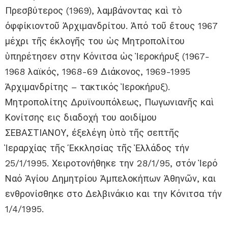
Πρεσβύτερος (1969), λαμβάνοντας καὶ τὸ
ὀφφίκιοντοῦ Ἀρχιμανδρίτου. Ἀπό τοῦ ἔτους 1967
μέχρι τῆς ἐκλογῆς του ὡς Μητροπολίτου
ὑπηρέτησεν στην Κόνιτσα ὡς Ἱεροκήρυξ (1967-
1968 λαϊκός, 1968-69 Διάκονος, 1969-1995
Ἀρχιμανδρίτης – τακτικός Ἱεροκήρυξ).
Μητροπολίτης Δρυϊνουπόλεως, Πωγωνιανῆς καὶ
Κονίτσης εις διαδοχή του αοιδίμου
ΣΕΒΑΣΤΙΑΝΟΥ, ἐξελέγη ὑπὸ τῆς σεπτῆς
Ἱεραρχίας τῆς Ἐκκλησίας τῆς Ἑλλάδος τήν
25/1/1995. Χειροτονήθηκε την 28/1/95, στόν Ἱερό
Ναό Ἁγίου Δημητρίου Ἀμπελοκήπων Ἀθηνῶν, και
ενθρονίσθηκε στο Δελβινάκιο και την Κόνιτσα τήν
1/4/1995.