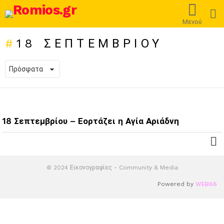
L
Μενού
18 ΣΕΠΤΕΜΒΡΊΟΥ
ΠΡΌΣΦΑΤΕΣ
ΔΗΜΟΣΙΕΎΣΕΙΣ
18 Σεπτεμβρίου – Εορτάζει η Αγία Αριάδνη
© 2024 Εικονογραφίες - Community & Media
Powered by
WEB66