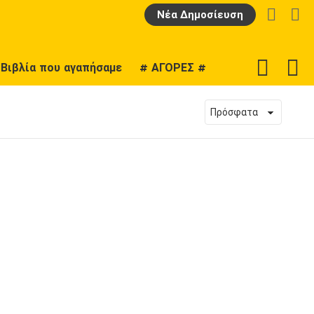
LOGIN
Α
Νέα Δημοσίευση
F
SWITCH
Βιβλία που αγαπήσαμε
# ΑΓΟΡΕΣ #
U
SKIN