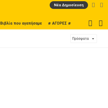
LOGIN
Α
Νέα Δημοσίευση
F
SWITCH
Βιβλία που αγαπήσαμε
# ΑΓΟΡΕΣ #
U
SKIN