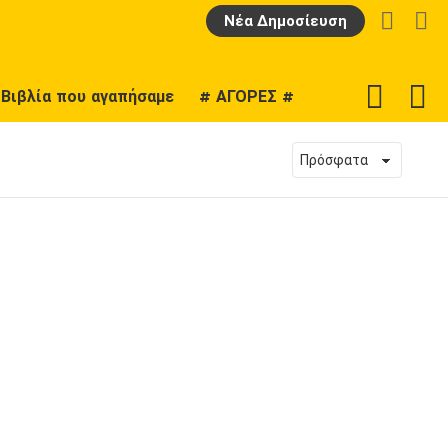
LOGIN
Α
Νέα Δημοσίευση
F
SWITCH
Βιβλία που αγαπήσαμε
# ΑΓΟΡΕΣ #
U
SKIN