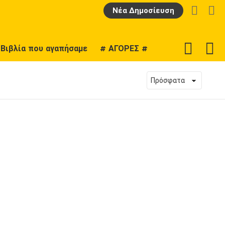
LOGIN
Α
Νέα Δημοσίευση
F
SWITCH
Βιβλία που αγαπήσαμε
# ΑΓΟΡΕΣ #
U
SKIN