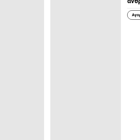
άνθ
Αγο