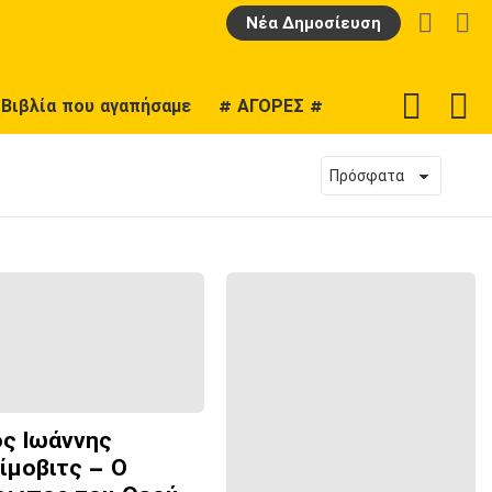
LOGIN
Α
Νέα Δημοσίευση
F
SWITCH
Βιβλία που αγαπήσαμε
# ΑΓΟΡΕΣ #
U
SKIN
ος Ιωάννης
ίμοβιτς – Ο