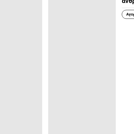
άνθ
Αγο