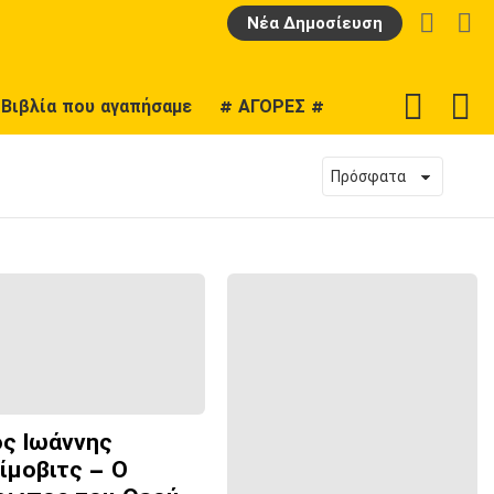
LOGIN
Α
Νέα Δημοσίευση
F
SWITCH
Βιβλία που αγαπήσαμε
# ΑΓΟΡΕΣ #
U
SKIN
ος Ιωάννης
ίμοβιτς – Ο