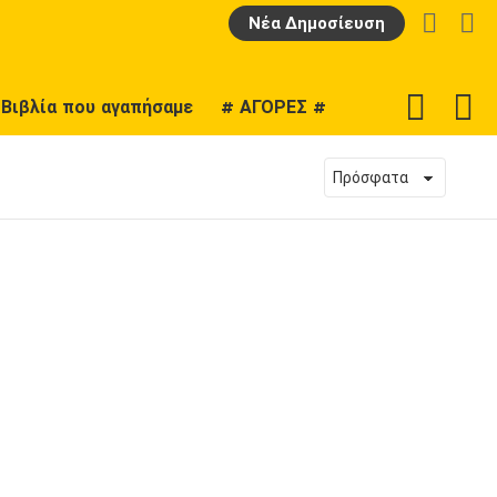
LOGIN
Α
Νέα Δημοσίευση
F
SWITCH
Βιβλία που αγαπήσαμε
# ΑΓΟΡΕΣ #
U
SKIN