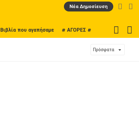
LOGIN
Α
Νέα Δημοσίευση
F
SWITCH
Βιβλία που αγαπήσαμε
# ΑΓΟΡΕΣ #
U
SKIN