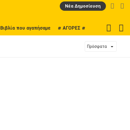
LOGIN
Α
Νέα Δημοσίευση
F
SWITCH
Βιβλία που αγαπήσαμε
# ΑΓΟΡΕΣ #
U
SKIN