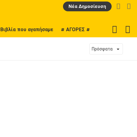
LOGIN
Α
Νέα Δημοσίευση
F
SWITCH
Βιβλία που αγαπήσαμε
# ΑΓΟΡΕΣ #
U
SKIN