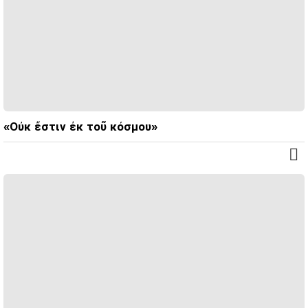
«Οὐκ ἔστιν ἐκ τοῦ κόσμου»