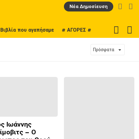
LOGIN
Α
Νέα Δημοσίευση
F
SWITCH
Βιβλία που αγαπήσαμε
# ΑΓΟΡΕΣ #
U
SKIN
ος Ιωάννης
ίμοβιτς – Ο