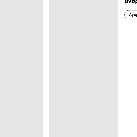
άνθ
Αγο