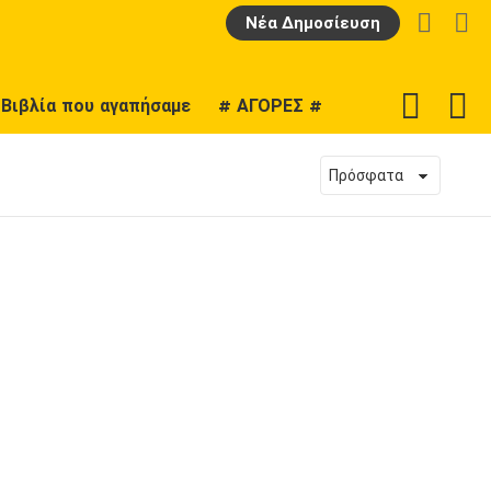
LOGIN
Α
Νέα Δημοσίευση
F
SWITCH
Βιβλία που αγαπήσαμε
# ΑΓΟΡΕΣ #
U
SKIN