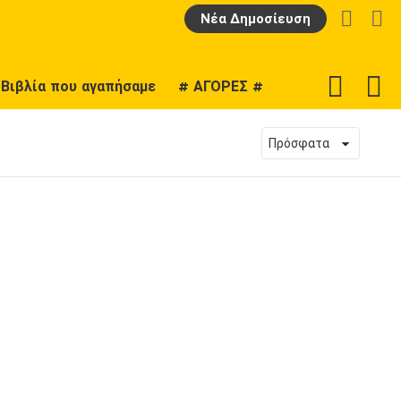
LOGIN
Α
Νέα Δημοσίευση
F
SWITCH
Βιβλία που αγαπήσαμε
# ΑΓΟΡΕΣ #
U
SKIN