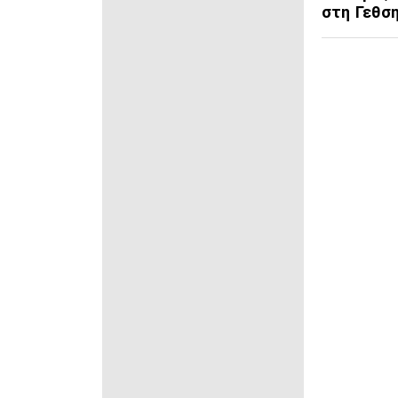
στη Γεθσ