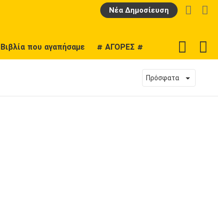
LOGIN
Α
Νέα Δημοσίευση
F
SWITCH
Βιβλία που αγαπήσαμε
# ΑΓΟΡΕΣ #
U
SKIN