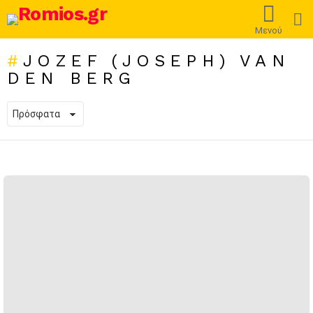
L
Μενού
JOZEF (JOSEPH) VAN
DEN BERG
ΠΡΌΣΦΑΤΕΣ
ΔΗΜΟΣΙΕΎΣΕΙΣ