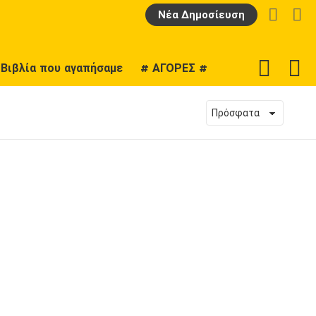
LOGIN
Α
Νέα Δημοσίευση
F
SWITCH
Βιβλία που αγαπήσαμε
# ΑΓΟΡΕΣ #
U
SKIN