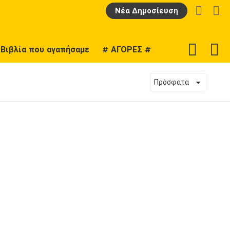
LOGIN
Α
Νέα Δημοσίευση
F
SWITCH
Βιβλία που αγαπήσαμε
# ΑΓΟΡΕΣ #
U
SKIN