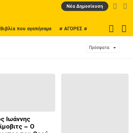
LOGIN
Α
Νέα Δημοσίευση
F
SWITCH
Βιβλία που αγαπήσαμε
# ΑΓΟΡΕΣ #
U
SKIN
ος Ιωάννης
ίμοβιτς – Ο