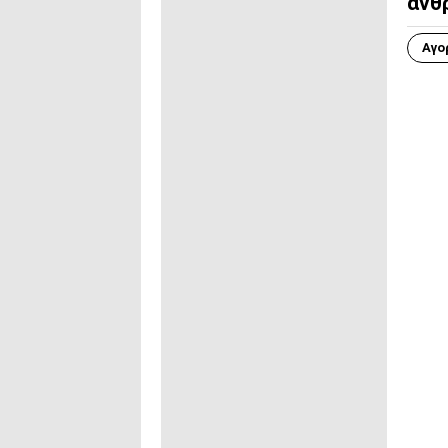
άνθ
Αγο