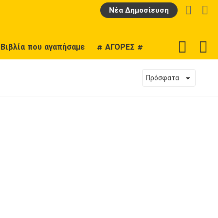
LOGIN
Α
Νέα Δημοσίευση
F
SWITCH
Βιβλία που αγαπήσαμε
# ΑΓΟΡΕΣ #
U
SKIN