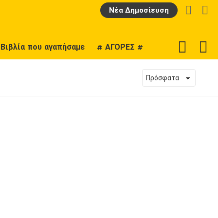
LOGIN
Α
Νέα Δημοσίευση
F
SWITCH
Βιβλία που αγαπήσαμε
# ΑΓΟΡΕΣ #
U
SKIN