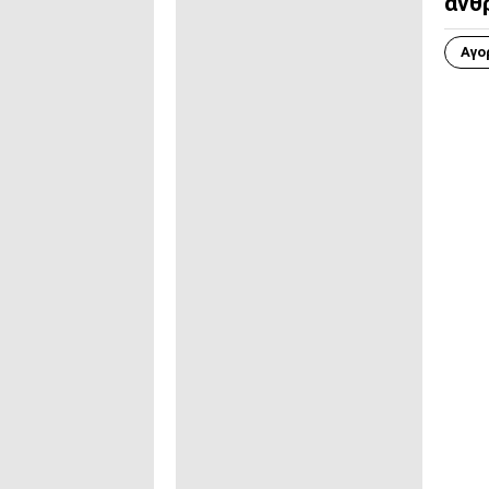
άνθ
Αγο