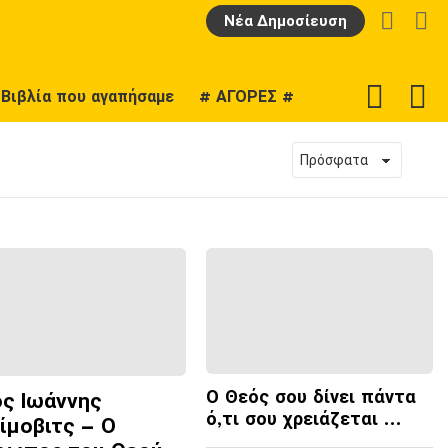
LOGIN
Α
Νέα Δημοσίευση
F
SWITCH
Βιβλία που αγαπήσαμε
# ΑΓΟΡΕΣ #
U
SKIN
Ο Θεός σου δίνει πάντα
ος Ιωάννης
ό,τι σου χρειάζεται …
ίμοβιτς – Ο