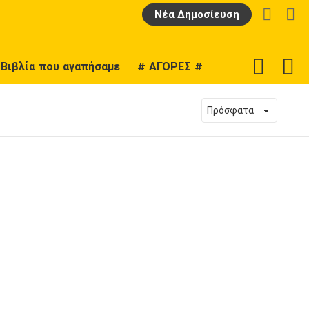
LOGIN
Α
Νέα Δημοσίευση
F
SWITCH
Βιβλία που αγαπήσαμε
# ΑΓΟΡΕΣ #
U
SKIN