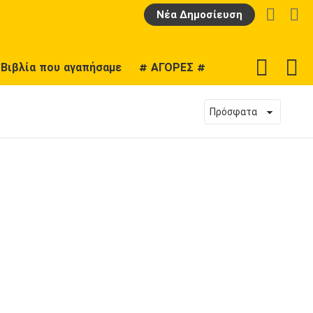
LOGIN
Α
Νέα Δημοσίευση
F
SWITCH
Βιβλία που αγαπήσαμε
# ΑΓΟΡΕΣ #
U
SKIN