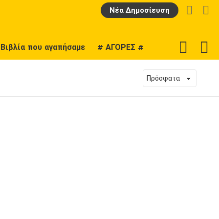
LOGIN
Α
Νέα Δημοσίευση
F
SWITCH
Βιβλία που αγαπήσαμε
# ΑΓΟΡΕΣ #
U
SKIN