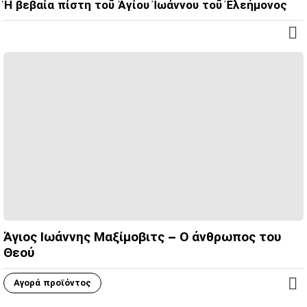
Ἡ βεβαία πίστη τοῦ Ἁγίου Ἰωάννου τοῦ Ἐλεήμονος
Άγιος Ιωάννης Μαξίμοβιτς – Ο άνθρωπος του
Θεού
Αγορά προϊόντος