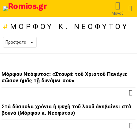
L
Μενού
ΜΌΡΦΟΥ Κ. ΝΕΟΦΎΤΟΥ
ΠΡΌΣΦΑΤΕΣ
ΔΗΜΟΣΙΕΎΣΕΙΣ
Μόρφου Νεόφυτος: «Σταυρὲ τοῦ Χριστοῦ Πανάγιε
σῶσον ἡμᾶς τῇ δυνάμει σου»
Στὰ δύσκολα χρόνια ἡ ψυχὴ τοῦ λαοῦ ἀνεβαίνει στὰ
βουνά (Μόρφου κ. Νεοφύτου)