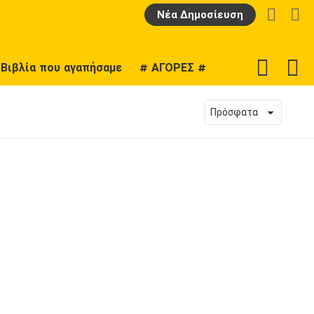
LOGIN
Α
Νέα Δημοσίευση
F
SWITCH
Βιβλία που αγαπήσαμε
# ΑΓΟΡΕΣ #
U
SKIN