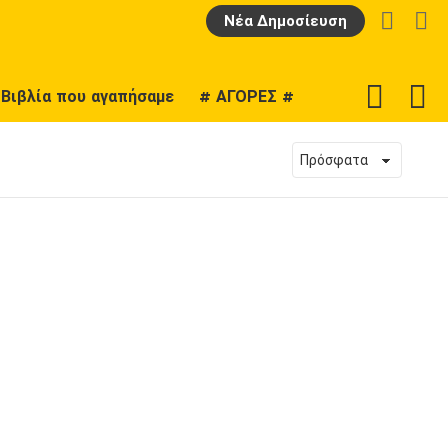
LOGIN
Α
Νέα Δημοσίευση
F
SWITCH
Βιβλία που αγαπήσαμε
# ΑΓΟΡΕΣ #
U
SKIN