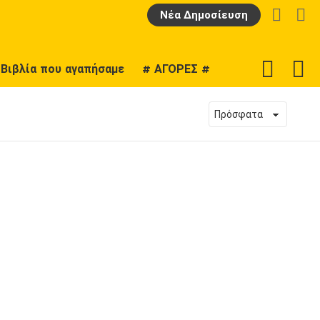
LOGIN
Α
Νέα Δημοσίευση
F
SWITCH
Βιβλία που αγαπήσαμε
# ΑΓΟΡΕΣ #
U
SKIN