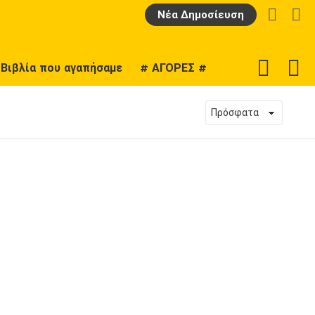
LOGIN
Α
Νέα Δημοσίευση
F
SWITCH
Βιβλία που αγαπήσαμε
# ΑΓΟΡΕΣ #
U
SKIN