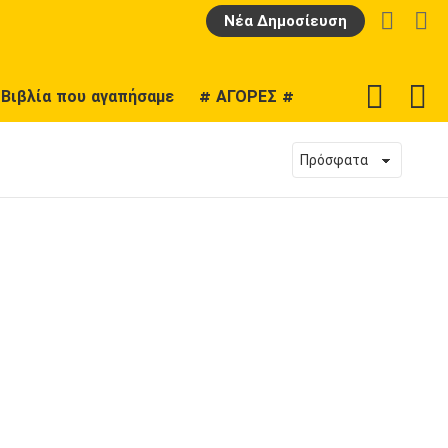
LOGIN
Α
Νέα Δημοσίευση
F
SWITCH
Βιβλία που αγαπήσαμε
# ΑΓΟΡΕΣ #
U
SKIN