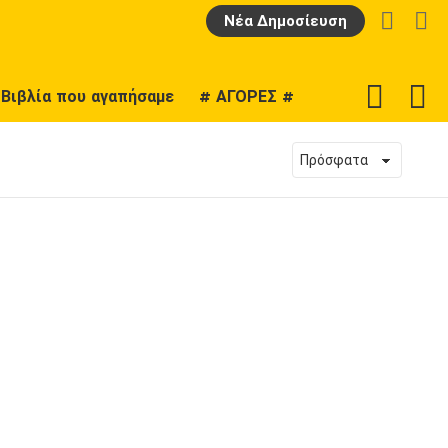
LOGIN
Α
Νέα Δημοσίευση
F
SWITCH
Βιβλία που αγαπήσαμε
# ΑΓΟΡΕΣ #
U
SKIN