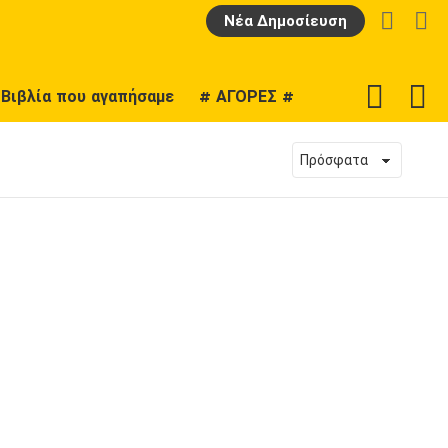
LOGIN
Α
Νέα Δημοσίευση
F
SWITCH
Βιβλία που αγαπήσαμε
# ΑΓΟΡΕΣ #
U
SKIN