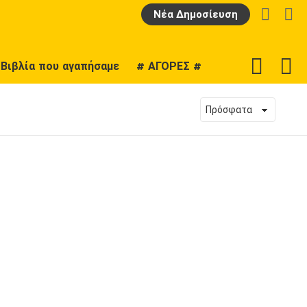
LOGIN
Α
Νέα Δημοσίευση
F
SWITCH
Βιβλία που αγαπήσαμε
# ΑΓΟΡΕΣ #
U
SKIN