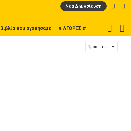
LOGIN
Α
Νέα Δημοσίευση
F
SWITCH
Βιβλία που αγαπήσαμε
# ΑΓΟΡΕΣ #
U
SKIN