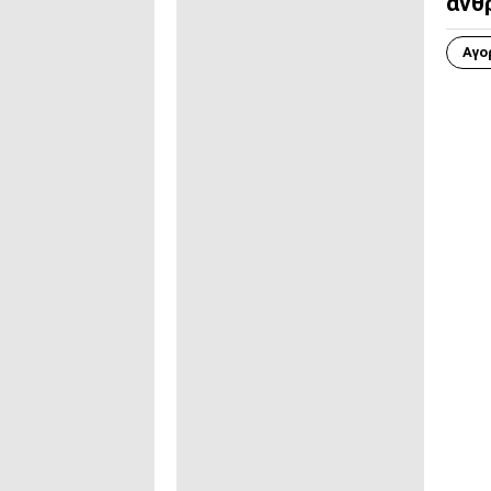
άνθ
Αγο