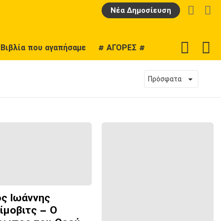
LOGIN
Α
Νέα Δημοσίευση
F
SWITCH
Βιβλία που αγαπήσαμε
# ΑΓΟΡΕΣ #
U
SKIN
ος Ιωάννης
ίμοβιτς – Ο